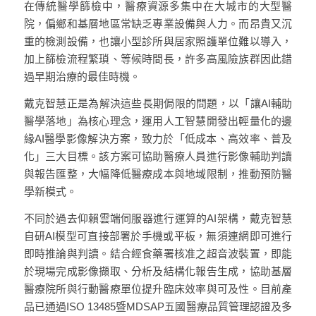
在傳統醫學篩檢中，醫療資源多集中在大城市的大型醫
院，偏鄉和基層地區常缺乏專業設備與人力。而昂貴又沉
重的檢測設備，也讓小型診所與居家照護單位難以導入，
加上篩檢流程繁瑣、等候時間長，許多高風險族群因此錯
過早期治療的最佳時機。
戴克智慧正是為解決這些長期侷限的問題，以「讓AI輔助
醫學落地」為核心理念，運用人工智慧開發出輕量化的邊
緣AI醫學影像解決方案，致力於「低成本、高效率、普及
化」三大目標。該方案可協助醫療人員進行影像輔助判讀
與報告匯整，大幅降低醫療成本與地域限制，推動預防醫
學新模式。
不同於過去仰賴雲端伺服器進行運算的AI架構，戴克智慧
自研AI模型可直接部署於手機或平板，無須連網即可進行
即時推論與判讀。結合經食藥署核准之超音波裝置，即能
於現場完成影像擷取、分析及結構化報告生成，協助基層
醫療院所與行動醫療單位提升臨床效率與可及性。目前產
品已通過ISO 13485暨MDSAP五國醫療品質管理認證及多