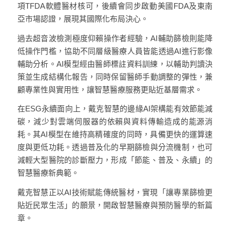
項TFDA軟體醫材核可，後續會同步啟動美國FDA及東南
亞市場認證，展現其國際化布局決心。
過去超音波檢測極度仰賴操作者經驗，AI輔助篩檢則能降
低操作門檻，協助不同層級醫療人員皆能透過AI進行影像
輔助分析。AI模型經由醫師標註資料訓練，以輔助判讀決
策並生成結構化報告，同時保留醫師手動調整的彈性，兼
顧專業性與實用性，讓智慧醫療服務更貼近基層需求。
在ESG永續面向上，戴克智慧的邊緣AI架構能有效節能減
碳，減少對雲端伺服器的依賴與資料傳輸造成的能源消
耗。其AI模型在維持高精確度的同時，具備更快的運算速
度與更低功耗。透過普及化的早期篩檢與分流機制，也可
減輕大型醫院的診斷壓力，形成「節能、普及、永續」的
智慧醫療新典範。
戴克智慧正以AI技術賦能傳統醫材，實現「讓專業篩檢更
貼近民眾生活」的願景，開啟智慧醫療與預防醫學的新篇
章。