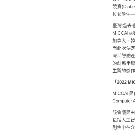
競賽(Diab
位女學生—
臺灣過去也僅
MICCA
加拿大、韓
而此次決定
灣半導體產
的創新半
生醫的傑作
「2022 
MICCAI
Computer
該會議是由
包括人工智
則集中在介