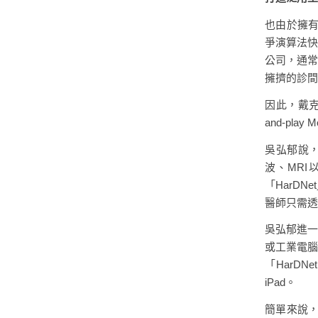
也由於擁有
爭演算法快
公司，通常都
擁擠的診間
因此，戴克
and-play Mo
吳弘郁說，
波、MR
「HarDN
醫師只需透
吳弘郁進一
或工業電腦
「HarD
iPad。
簡單來說，