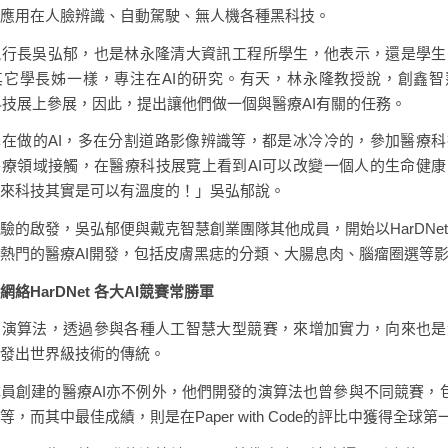
應用在人臉辨識、自動駕駛、無人機各種黑科技。
執行長吳弘郁，也是林永隆清大資訊工程所學生，他表示，還是學生
其它學長姊一樣，專注在AI的研究。有天，林永隆教授說，創鑫智
療科技展上參展，因此，提出讓他們做一個與醫療AI有關的任務。
在做的AI，多在分割道路影像辨識等，都是冰冷冷的，參加醫療
療領域接觸，在醫療科技展覽上看到AI可以改變一個人的生命健
來科技其實是可以有溫度的！」吳弘郁說。
驗的啟發，吳弘郁便與戴克智慧創業團隊其他成員，開始以HarDNe
熱門的醫療AI開發，包括皮膚黑痣的分類、大腸息肉、腦瘤圈選等
絡HarDNet 各大AI競賽常勝軍
的演算法，透過參與各種人工智慧大型競賽，來增加實力，向來也是
發出世界級技術的傳統。
員創建的醫療AI亦不例外，他們開發的演算法也曾參與不同競賽，包括
，而其中最佳成績，則是在Paper with Code的評比中獲得全球第