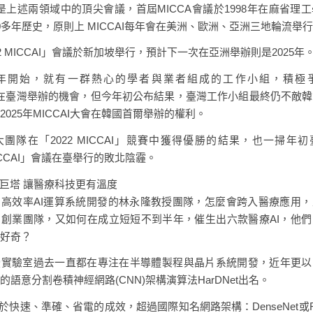
I也是上述兩領域中的頂尖會議，首屆MICCA會議於1998年在麻省理
0多年歷史，原則上 MICCAI每年會在美洲、歐洲、亞洲三地輪流舉
22 MICCAI」會議於新加坡舉行，預計下一次在亞洲舉辦則是2025年
年開始，就有一群熱心的學者與業者組成的工作小組，積極爭取
I」在臺灣舉辦的機會，但今年初公布結果，臺灣工作小組最終仍不敵
2025年MICCAI大會在韓國首爾舉辦的權利。
團隊在「2022 MICCAI」競賽中獲得優勝的結果，也一掃年
MICCAI」會議在臺舉行的敗北陰霾。
色巨塔 讓醫療科技更有溫度
高效率AI運算系統開發的林永隆教授團隊，怎麼會跨入醫療應用
創業團隊，又如何在成立短短不到半年，催生出六款醫療AI，他
好奇？
授實驗室過去一直都在專注在半導體製程與晶片系統開發，近年更以
的語意分割卷積神經網路(CNN)架構演算法HarDNet出名。
t由於快速、準確、省電的成效，超過國際知名網路架構：DenseNet或R