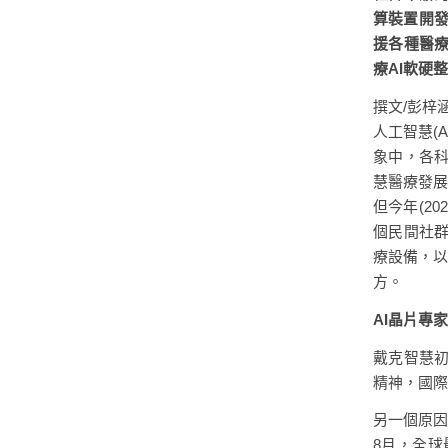
算裝置開發
援各種醫療
療AI軟硬
撰文/彭梓
人工智慧(
象中，各科
慧醫療發展
但今年(20
個民間社
療設備，以
方。
AI晶片專
戴克智慧
精神，國際
另一個原因
8月，全球