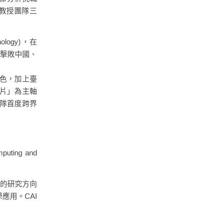
林永隆教授團隊三
logy)，在
舉擊敗中國、
角色，加上臺
晶片」為主軸
隊首度跨界
ing and
C的研究方向
應用。CAI