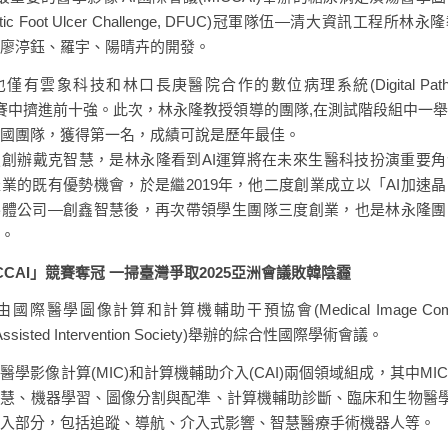
etic Foot Ulcer Challenge, DFUC)冠軍隊伍—清大資訊工程所
廖渟鈺、羅宇、陽晴卉的開發。
有雲象科技和林口長庚醫院合作的數位病理系統(Digital Patho
I競賽中擠進前十強。此次，林永隆教授領導的團隊,在測試階段組中一
國團隊，獲得第一名，成績可說是歷年最佳。
創辦戴克智慧，是林永隆看到AI運算將在未來生醫科技扮演重要
業的既有優勢機會，於是繼2019年，他二度創業成立以「AI加速
導體公司—創鑫智慧後，再次帶領學生團隊三度創業，也是林永隆團
。
MICCAI」競賽奪冠 一掃臺灣爭取2025亞洲會議敗韓陰霾
是由國際醫學圖像計算和計算機輔助干預協會(Medical Image Comput
 Assisted Intervention Society)舉辦的綜合性國際學術會議。
醫學影像計算(MIC)和計算機輔助介入(CAI)兩個領域組成，其中MI
慧、機器學習、圖像分割與配準、計算機輔助診斷、臨床和生物醫學
入部分，包括追蹤、導航、介入式影響、智慧醫療手術機器人等。