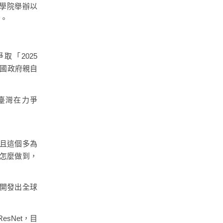
工學院舉辦以
行。
。
「2025
韓國政府親自
初臺灣在力爭
，且這個多為
們怎麼做到，
開發出全球
esNet，目