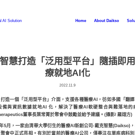
Home
About Daikso
Solu
智慧打造「泛用型平台」隨插即
療就地AI化
2022.11.9
打造一個「泛用型平台」介面，支援各種醫療AI，彷如多國「翻
設備與資訊數據就地AI 化，解決了醫療AI軟硬整合與難落地的
 Therapeutics董事長葉常菁於聚會中鼓勵並給予建議。(攝影/ 羅翊方)
2)年5月，一家由清華大學衍生的醫療AI新創公司-戴克智慧(Daikso
聚會中正式亮相。有別於當前的醫療AI公司，僅專注在單疾病科別