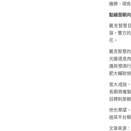
廠牌、現有
點線面朝向
戴克智慧
容，雙方的
花。
戴克智慧的
光腸道息
識與預測
肥大輔助偵
張大成說
長期將複製
目標則是朝
他也期望，
過其平台模
文章來源：