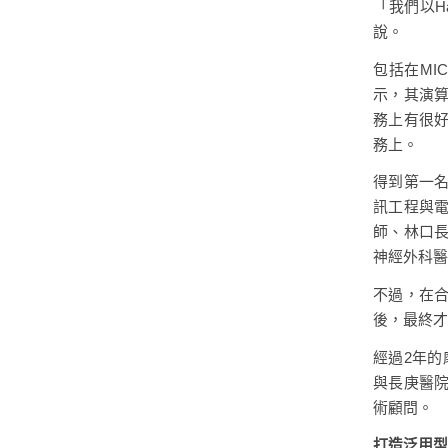
「我們以H
說。
包括在MI
示，其演算
務上有很
務上。
得到第一
訊工程與
師、林口
神經外科醫
不過，在合
後，最終才
經過2年的
與長庚醫
術顧問。
打造泛用型