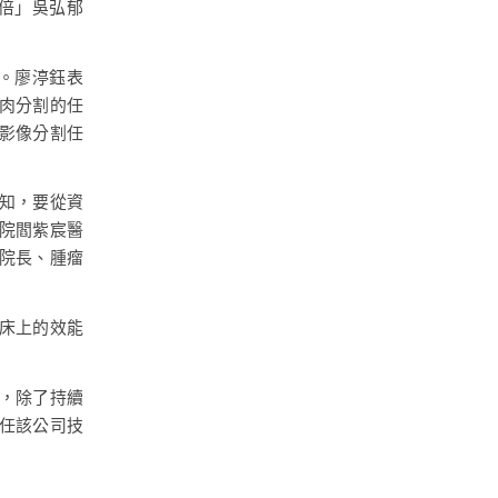
3倍」吳弘郁
術。廖渟鈺表
息肉分割的任
影像分割任
知，要從資
院閻紫宸醫
院長、腫瘤
臨床上的效能
慧，除了持續
任該公司技