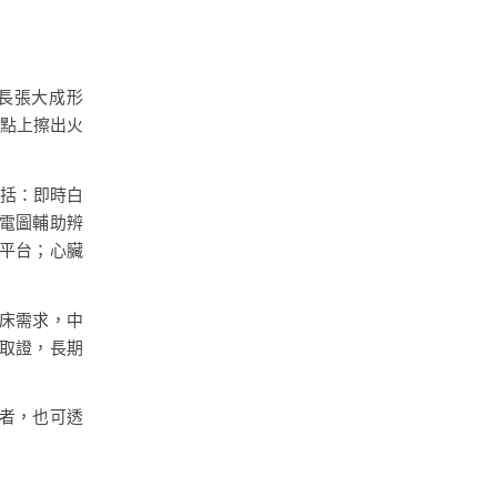
長張大成形
的點上擦出火
包括：即時白
電圖輔助辨
平台；心臟
床需求，中
品取證，長期
發者，也可透