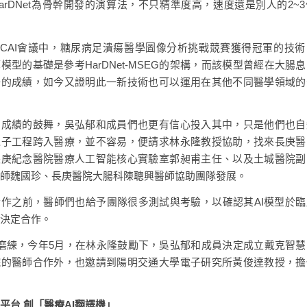
arDNet為骨幹開發的演算法，不只精準度高，速度還是別人的2~
CCAI會議中，糖尿病足潰瘍醫學圖像分析挑戰競賽獲得冠軍的技
模型的基礎是參考HarDNet-MSEG的架構，而該模型曾經在大腸
好的成績，如今又證明此一新技術也可以運用在其他不同醫學領域的
名成績的鼓舞，吳弘郁和成員們也更有信心投入其中，只是他們也自
電子工程跨入醫療，並不容易，便請求林永隆教授協助，找來長庚醫
長庚紀念醫院醫療人工智能核心實驗室郭昶甫主任、以及土城醫院副
師魏國珍、長庚醫院大腸科陳聰興醫師協助團隊發展。
作之前，醫師們也給予團隊很多測試與考驗，以確認其AI模型於
決定合作。
磨練，今年5月，在林永隆鼓勵下，吳弘郁和成員決定成立戴克智
院的醫師合作外，也邀請到陽明交通大學電子研究所黃俊達教授，擔
平台 創「醫療AI翻譯機」