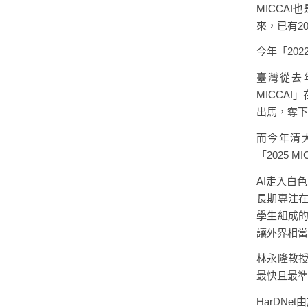
MICCA
來，已有2
今年「20
臺灣從去
MICCA
出馬，奪下
而今年清大
「2025 
AI走入白
長期專注在
學生組成的
讓外界相當
林永隆教
最快且最準
HarDNe