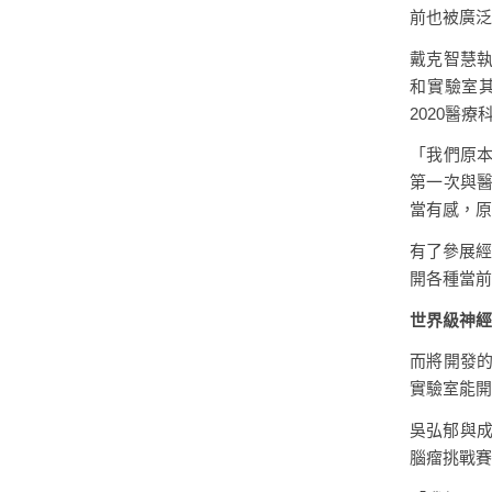
前也被廣泛
戴克智慧
和實驗室
2020醫
「我們原本
第一次與醫
當有感，原
有了參展經
開各種當前
世界級神經網
而將開發
實驗室能開
吳弘郁與成
腦瘤挑戰賽等