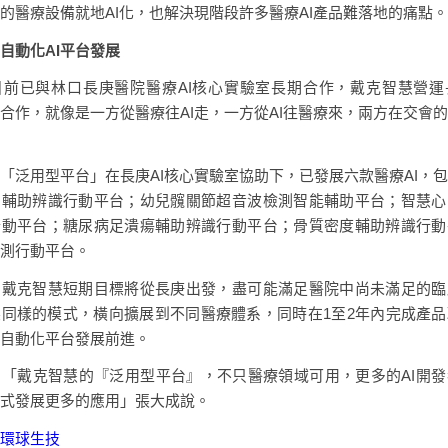
的醫療設備就地AI化，也解決現階段許多醫療AI產品難落地的痛點。
自動化AI平台發展
目前已與林口長庚醫院醫療AI核心實驗室長期合作，戴克智慧營運
合作，就像是一方從醫療往AI走，一方從AI往醫療來，兩方在交會
「泛用型平台」在長庚AI核心實驗室協助下，已發展六款醫療AI，
肉輔助辨識行動平台；幼兒髖關節超音波檢測智能輔助平台；智慧心
行動平台；糖尿病足潰瘍輔助辨識行動平台；骨質密度輔助辨識行動
測行動平台。
，戴克智慧短期目標將從長庚出發，盡可能滿足醫院中尚未滿足的臨
同樣的模式，橫向擴展到不同醫療體系，同時在1至2年內完成產
自動化平台發展前進。
「戴克智慧的『泛用型平台』，不只醫療領域可用，更多的AI開
式發展更多的應用」張大成說。
環球生技