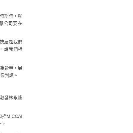
時期時，就
慧公司要在
科技展是我們
康，讓我們相
t為骨幹，展
影像判讀。
激發林永隆
MICCAI
一。