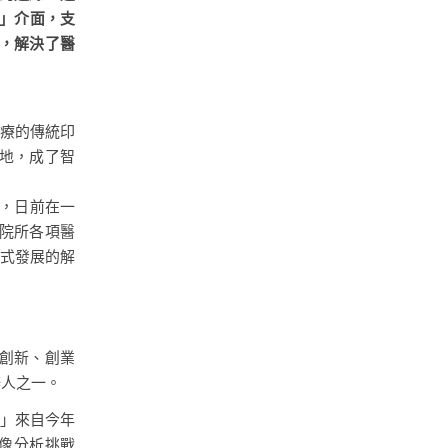
台」介面，支
化，解決了醫
醫療的傳統印
落地，成了智
o)，日前在一
院所各項醫
躍式發展的解
創新、創業
辦人之一。
I」來自今年
圖像分析挑戰