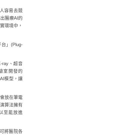
醫人容易去競
出醫療AI的
是現實環境中，
(Plug-
ray、超音
驗室開發的
的AI模型，讓
統會放在筆電
I演算法擁有
，以至能放進
，可將醫院各