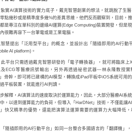
紮實AI演算技術的實力底子，戴克智慧創業的想法，就跳脫了生
零點幾秒或是精準度多幾%的差異思維，他們反而觀察到，目前，推
是專注在單科別的邊緣AI運算(Edge Computing)裝置開發，但
內很難再容下一台筆電或是工業電腦。
智慧提出「泛用型平台」的概念，並設計出「隨插即用的AI行動平台」
bile Al platform)。
此平台只需透過戴克智慧研發的「電子轉換器」，就可將臨床上X-
I以及ECG等醫療訊號輸出，另外再透過祕密武器—林永隆教授實
et」骨幹，即可將已建構的AI模型，轉換成iPad平板中iOS系統可用
過平板裝置，就能進行AI判讀。
步解釋，AI演算法的速度取決於運算能力，因此，大部分醫療AI系
中，以達到運算能力的負荷，但導入「HarDNet」技術，不僅能讓A
Net」快又精準的優勢，還能把演算法運算需要的運算力大幅降低
「隨插即用的AI行動平台」如同一台整合多國語言的「翻譯機」