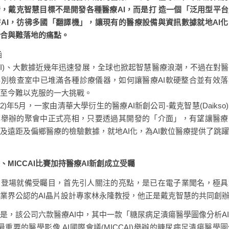
，戴克智慧目標不是開發各種醫療AI，而是打 造一個「泛用型平
AI，彷彿多國「翻譯機」，讓現有的醫療設備與資訊數據就地AI
整合與難落地的痛點。
涵
AI)、大數據近幾年迅速發展，全球也掀起智慧醫療浪潮，不過在對
別檢查室中已堆滿各種診療儀器，如何讓醫療AI軟硬整合並有效
至今難以克服的一大挑戰。
22)年5月，一家由清華大學衍生的醫療AI新創公司-戴克智慧(Daiks
群舉辦的聚會中正式亮相，只要透過其開發的「介面」，有望讓醫療
及遠距及偏鄉醫療的檢驗數據，就地AI化，為AI數位醫療提供了跳
家、MICCAI比賽加持醫療AI新創成立受矚
初登場就備受矚目，首先引人關注的亮點，是已在電子業聞名，極具
業界公認的AI晶片設計專家林永隆教授，他正是戴克智慧的共同創
是，該公司六款醫療AI中，其中一款「糖尿病足潰瘍醫學圖像分析A
最重要的醫學影像 AI國際會議(MICCAI)舉辦的糖尿病足潰瘍醫學