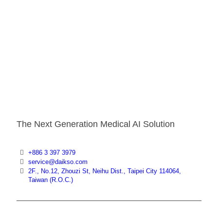
The Next Generation Medical AI Solution
+886 3 397 3979
service@daikso.com
2F., No.12, Zhouzi St, Neihu Dist., Taipei City 114064,
Taiwan (R.O.C.)