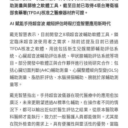
助測量與篩檢之軟體工具，截至目前已取得4項台灣衛福
部食藥署(TFDA)核准之醫療器材許可證。
AI 賦能手持超音波 縮短評估時程打造智慧應用新時代
戴克智慧表示，目前開發之8項超音波輔助軟體工具，鎖
定臨床超音波使用者之需求，除前述提及目前已通過
TFDA核准之軟體，用途包括新生兒髖關節輔助評估系
統、心臟超音波輔助評估系統、甲狀腺輔助評估系統等項
目。部分開發中軟體正與合作夥伴進行技術研究合作：包
括心臟切面判斷(A4C)輔助測量、心臟整體縱向型變(GLS)
輔助測量、脂肪肝評估、水腦掃描輔助、膀胱於尿輔助測
量等。
戴克智慧指出，手持超音波儀器在現代醫療中的應用愈加
廣泛，未來更期望透過AI標準化輔助，在操作者不同的情
況下，都可以輸出近似於醫生評估之結果，從原本醫院專
科醫師才能執行，致力於一般醫護人員都能做到。尤其是
在院外檢查的需求上，具有便攜性與靈活性的優勢，當臨